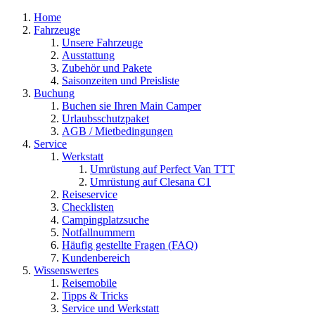
Home
Fahrzeuge
Unsere Fahrzeuge
Ausstattung
Zubehör und Pakete
Saisonzeiten und Preisliste
Buchung
Buchen sie Ihren Main Camper
Urlaubsschutzpaket
AGB / Mietbedingungen
Service
Werkstatt
Umrüstung auf Perfect Van TTT
Umrüstung auf Clesana C1
Reiseservice
Checklisten
Campingplatzsuche
Notfallnummern
Häufig gestellte Fragen (FAQ)
Kundenbereich
Wissenswertes
Reisemobile
Tipps & Tricks
Service und Werkstatt