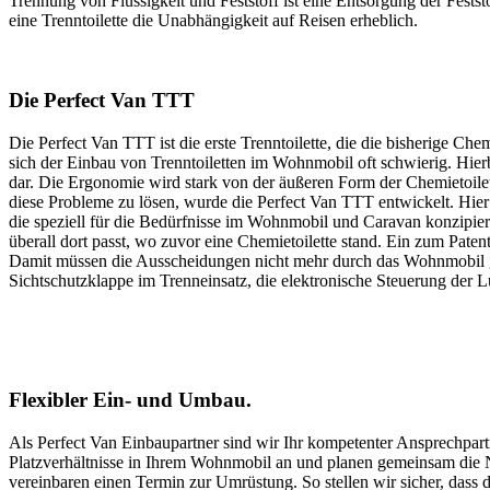
Trennung von Flüssigkeit und Feststoff ist eine Entsorgung der Feststo
eine Trenntoilette die Unabhängigkeit auf Reisen erheblich.
Die Perfect Van TTT
Die Perfect Van TTT ist die erste Trenntoilette, die die bisherige 
sich der Einbau von Trenntoiletten im Wohnmobil oft schwierig. Hier
dar. Die Ergonomie wird stark von der äußeren Form der Chemietoilet
diese Probleme zu lösen, wurde die Perfect Van TTT entwickelt. Hie
die speziell für die Bedürfnisse im Wohnmobil und Caravan konzipiert
überall dort passt, wo zuvor eine Chemietoilette stand. Ein zum Pate
Damit müssen die Ausscheidungen nicht mehr durch das Wohnmobil ge
Sichtschutzklappe im Trenneinsatz, die elektronische Steuerung der L
Flexibler Ein- und Umbau.
Als Perfect Van Einbaupartner sind wir Ihr kompetenter Ansprechpart
Platzverhältnisse in Ihrem Wohnmobil an und planen gemeinsam die Na
vereinbaren einen Termin zur Umrüstung. So stellen wir sicher, dass