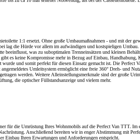
ffe bis zu ca 10 mal seltener Notwendig, als bei der Cassettentoilette. 
Chemietoilette 1:1 ersetzt. Ohne große Umbaumaßnahmen - und mit der ge
bei lag die Hürde vor allem im aufwändigen und kostspieligen Umbau. 
te beeinflusst, was zu suboptimalen Trenneinsätzen und kleinen Behäl
r gibt es keine Kompromisse mehr in Bezug auf Einbau, Handhabung, Ko
 wurde und somit perfekt für diesen Einsatz gemacht ist. Die Perfect 
nt angemeldetes Umleitsystem ermöglicht eine freie 360° Dreh- und Nut
tragen werden. Weitere Alleinstellungsmerkmale sind der große Urinta
üftung, die optischer Füllstandsanzeige und vielem mehr.
ner für die Umrüstung Ihres Wohnmobils auf die Perfect Van TTT. Im er
chrüstung. Anschließend bereiten wir in enger Abstimmung mit Perfect 
 der Einbau Ihren Erwartungen und Anforderungen entspricht.