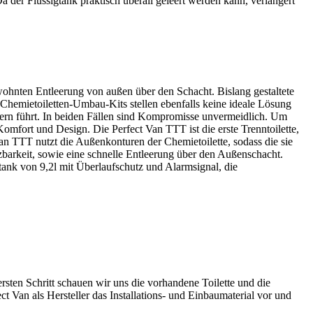
Da der Flüssigtank praktisch überall geleert werden kann, verlängert
wohnten Entleerung von außen über den Schacht. Bislang gestaltete
Chemietoiletten-Umbau-Kits stellen ebenfalls keine ideale Lösung
tern führt. In beiden Fällen sind Kompromisse unvermeidlich. Um
mfort und Design. Die Perfect Van TTT ist die erste Trenntoilette,
Van TTT nutzt die Außenkonturen der Chemietoilette, sodass die sie
zbarkeit, sowie eine schnelle Entleerung über den Außenschacht.
nk von 9,2l mit Überlaufschutz und Alarmsignal, die
sten Schritt schauen wir uns die vorhandene Toilette und die
Van als Hersteller das Installations- und Einbaumaterial vor und