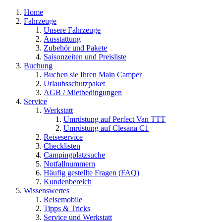
Home
Fahrzeuge
Unsere Fahrzeuge
Ausstattung
Zubehör und Pakete
Saisonzeiten und Preisliste
Buchung
Buchen sie Ihren Main Camper
Urlaubsschutzpaket
AGB / Mietbedingungen
Service
Werkstatt
Umrüstung auf Perfect Van TTT
Umrüstung auf Clesana C1
Reiseservice
Checklisten
Campingplatzsuche
Notfallnummern
Häufig gestellte Fragen (FAQ)
Kundenbereich
Wissenswertes
Reisemobile
Tipps & Tricks
Service und Werkstatt