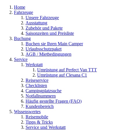
Home
Fahrzeuge
Unsere Fahrzeuge
Ausstattung
Zubehör und Pakete
Saisonzeiten und Preisliste
Buchung
Buchen sie Ihren Main Camper
Urlaubsschutzpaket
AGB / Mietbedingungen
Service
Werkstatt
Umrüstung auf Perfect Van TTT
Umrüstung auf Clesana C1
Reiseservice
Checklisten
Campingplatzsuche
Notfallnummern
Häufig gestellte Fragen (FAQ)
Kundenbereich
Wissenswertes
Reisemobile
Tipps & Tricks
Service und Werkstatt