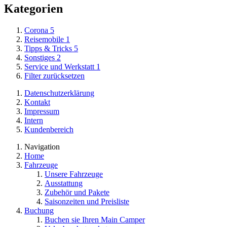
Kategorien
Corona
5
Reisemobile
1
Tipps & Tricks
5
Sonstiges
2
Service und Werkstatt
1
Filter zurücksetzen
Datenschutzerklärung
Kontakt
Impressum
Intern
Kundenbereich
Navigation
Home
Fahrzeuge
Unsere Fahrzeuge
Ausstattung
Zubehör und Pakete
Saisonzeiten und Preisliste
Buchung
Buchen sie Ihren Main Camper